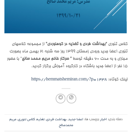
کلاس تئوری
“بهداشت فردی و تغذیه در کوهنوردی”
از مجموعه کلاسهای
تئوری اعضا جدید ورودی زمستان 1399 روز سه شنبه 21 بهمن ماه بصورت
مجازی و به مدت 60 دقیقه توسط
” سرکار خانم مریم محمد صالح
” با حضور
15 نفر از اعضا جدید باشگاه در کارگروه آموزش برگزار گردید.
لینک کوتاه:
https://hemmatshemiran.com/?p=1438
دسته بندی:
اخبار
برچسب ها:
اعضا جدید
,
بهداشت فردی
,
تغذیه
,
کلاس تئوری
,
مریم
محمدصالح