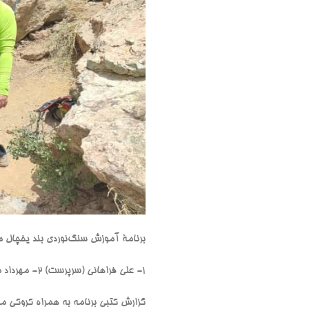
برنامۀ آموزش سنگ‌نوردی بند یخچال مورخ ۳۰ تیر ۱۴۰۲ با حضور اعضای زیر بر
۱- علی فراهانی (سرپرست) ۲- مهرداد محمدی ٣- احسان پاکی ۴- ابراهیم محمودی ۵- فرشته علی بیگی ۶- مهدی مشایخی
گزارش کتبی برنامه به همراه کروکی مس