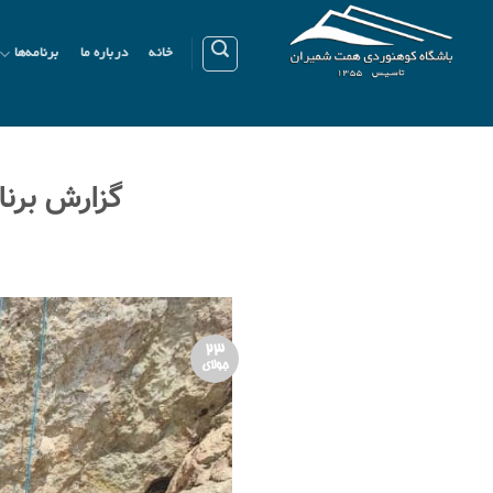
Ski
t
خانه
درباره ما
برنامه‌ها
conten
گزارش برنامۀ
23
جولای