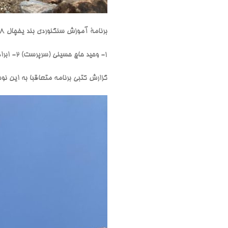
برنامۀ آموزش سنگنوردی بند یخچال ۲۸ مهر ۱۴۰۲ با حضور اعضا زیر اجرا گردید.
۱- وحید حاج حسینی (سرپرست) ۲- ابراهیم محمودی ۳- مرگن محمدی ۴- حمید کریمی ۵- الهه باقری
گزارش کتبی برنامه متعاقبا به این نو