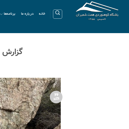
Ski
t
خانه
درباره ما
برنامه‌ها
conten
گزارش برن
22
اکتبر