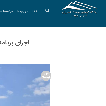
Ski
t
خانه
درباره ما
برنامه‌ها
conten
اجرای برنام
03
سپتامبر