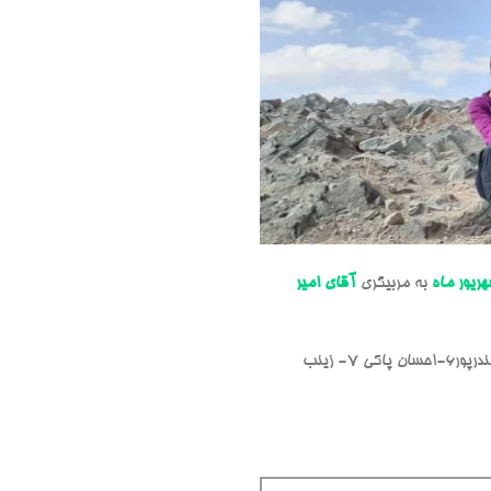
ریور ماه
به مربیگری
آقای امیر
۱- امین پروانه ۲-زینب غیاثوند محمدخانی ۳-محمدجواد اتابکی ۴-سودابه راهب ۵-آذر اسکندرپور۶-احسان پاکی ۷- زینب