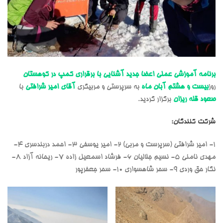
برنامه آموزشی عملی اعضا جدید آشنایی با برقراری کمپ در کوهستان
روز
بیست و هشتم آبان ماه
به سرپرستی و مربیگری
آقای امیر شرافتی
با
صعود قله ریزان
برگزار گردید.
شرکت کنندگان:
۱- امیر شرافتی (سرپرست و مربی) ۲- امیر یوسفی ۳- احمد دربندسری ۴-
مهدی نامنی ۵- نسيم جلاليان ۶- فرشاد اسمعیل زاده ٧- ريحانه آزاد ۸-
نگار حق وردي ۹- سحر شاهسواری ۱۰- سحر جعفرپور