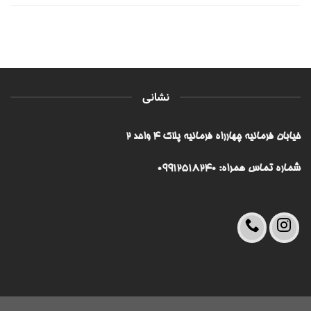
نشانی
خیابان فرمانیه چهارراه فرمانیه پلاک ۴ واحد ۲
شماره تماس همراه: 09912518240