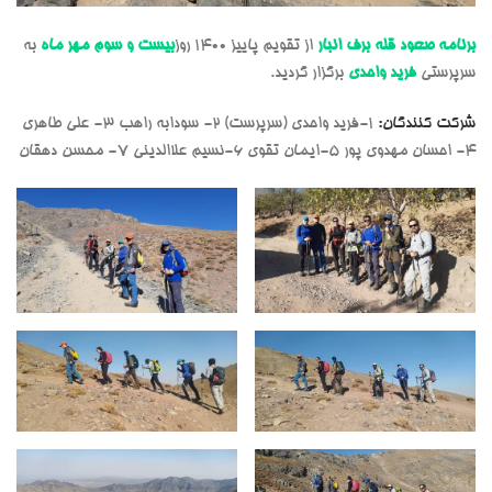
برنامه صعود قله برف انبار
از تقویم پاییز 1400 روز
بیست و سوم مهر ماه
به
سرپرستی
فرید واحدی
برگزار گردید.
شرکت کنندگان:
۱-فرید واحدی (سرپرست) ۲- سودابه راهب ۳- علی طاهری
۴- احسان مهدوی پور ۵-ایمان تقوی ۶-نسیم علاالدینی ۷- محسن دهقان