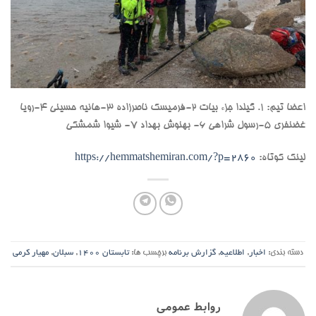
اعضا تیم: ۱. گیلدا جزء بیات ۲-فرمیسک ناصرزاده ۳-هانیه حسینی ۴-رویا
غضنفری ۵-رسول شراهی ۶- بهنوش بهداد ٧- شيوا شمشكي
لینک کوتاه:
https://hemmatshemiran.com/?p=2860
دسته بندی:
اخبار
,
اطلاعیه
,
گزارش برنامه
برچسب ها:
تابستان 1400
,
سبلان
,
مهیار کرمی
روابط عمومی