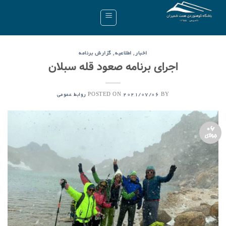
Ski
t
conten
,
,
اخبار
اطلاعیه
گزارش برنامه
اجرای برنامه صعود قله سبلان
POSTED ON
BY
2021/07/06
روابط عمومی
06
جولای