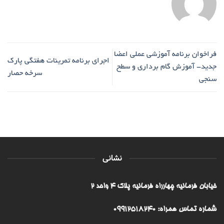
فراخوان برنامه آموزشی عملی اعضا
اجرای برنامه تمرینات هفتگی پارک
جدید- آموزش گام برداری و سطح
سرخه حصار
سنجی
نشانی
خیابان فرمانیه چهارراه فرمانیه پلاک ۴ واحد ۲
شماره تماس همراه: 09912518240