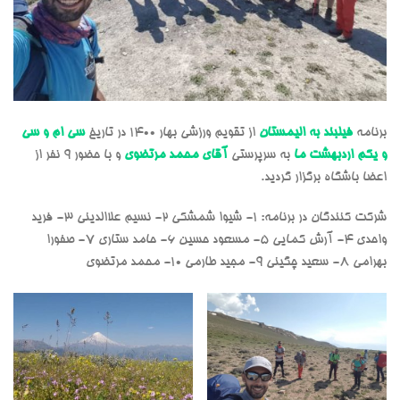
برنامه
فیلبند به الیمستان
از تقویم ورزشی بهار 1400 در تاریخ
سی ام و سی
و یکم اردبهشت ما
به سرپرستی
آقای محمد مرتضوی
و با حضور 9 نفر از
اعضا باشگاه برگزار گردید.
شرکت کنندگان در برنامه: 1- شیوا شمشکی 2- نسیم علاالدینی 3- فرید
واحدی 4- آرش کمایی 5- مسعود حسین 6- حامد ستاری 7- صفورا
بهرامی 8- سعید چگینی 9- مجید طارمی 10- محمد مرتضوی