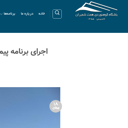
Ski
t
خانه
درباره ما
برنامه‌ها
conten
اجرای برنامه پ
18
جولای