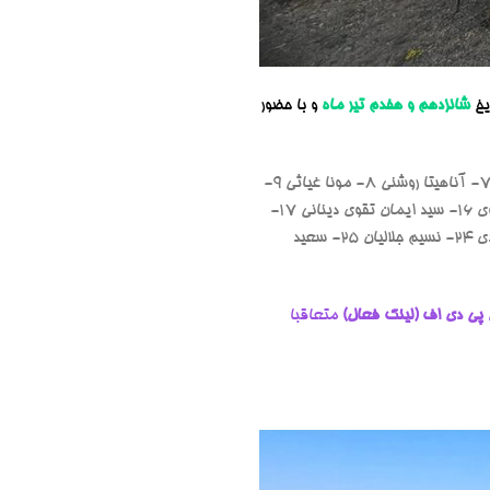
شانزدهم و هفدم تیر ماه
و با حضور
۱- امیر شرافتی (سرپرست) ۲- حسین معینی فر ۳- محمد ایزدی ۴- مهرداد محمدی ۵- آوا صادقی ۶- سهیل اردوخانی ۷- آناهیتا روشنی ۸- مونا غياثى ۹-
حسین خادمی ۱۰- علی طاهری ۱۱- حسن روشنی ۱۲- منوچهر هدایت ۱۳- مهدی نامنی ۱۴-پرویز عسکری ۱۵- رسول موسوی ۱۶- سید ایمان تقوی دینانی ۱۷-
محمود محمدی ١٨-رسول شراهی ١٩-ريحانه آزاد ۲۰- مهدی مشایخی ۲۱-امین پروانه ٢٢-مهدي فراهاني ۲۳- فرید واحدی ٢٤- نسيم جلاليان ۲۵- سعید
پی دی اف (لینک فعال)
متعاقبا