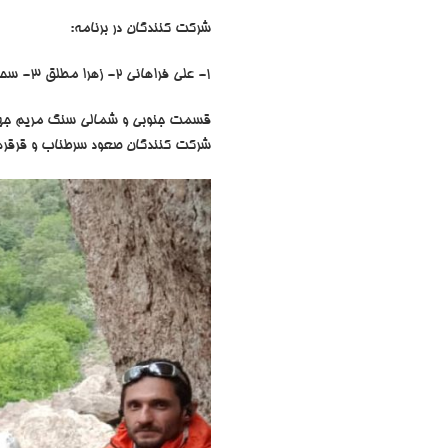
شرکت کنندگان در برنامه:
1- علی فراهانی 2- زهرا مطلق 3- سحر مطلق 4- جواد جوکار 5- ایمان تقوی 6- احسان مهدوی پور
قسمت جنوبی و شمالی سنگ مریم جهت
شرکت کنندگان صعود سرطناب و قرقره و