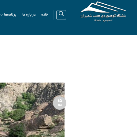
Ski
t
خانه
درباره ما
برنامه‌ها
conten
15
مه