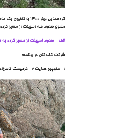
متنوع صعود قله اسپیلت از مسیر گرده،
الف – صعود اسپیلت از مسیر گرده به
شرکت کنندگان در برنامه:
1- منوچهر هدایت 2- فرمیسک ناصرزاده 3- مهیار کرمی 4- مرتضی محمدی 5- فرزان آگهی 6- سولمازبهمنی 7- مهدی مشایخی