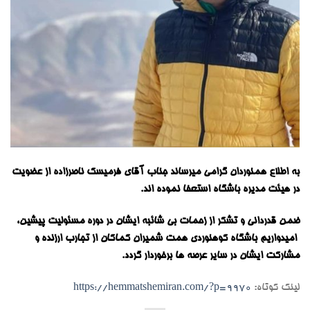
به اطلاع همنوردان گرامی میرساند جناب آقای فرمیسک ناصرزاده از عضویت
در هیئت مدیره باشگاه استعفا نموده اند.
ضمن قدردانی و تشکر از زحمات بی شائبه ایشان در دوره مسئولیت پیشین،
امیدواریم باشگاه کوهنوردی همت شمیران کماکان از تجارب ارزنده و
مشارکت ایشان در سایر عرصه ها برخوردار گردد.
لینک کوتاه:
https://hemmatshemiran.com/?p=9970