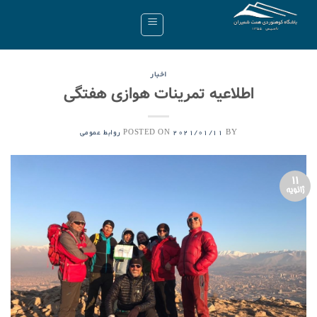
Ski
t
conten
اخبار
اطلاعیه تمرینات هوازی هفتگی
POSTED ON
BY
2021/01/11
روابط عمومی
11
ژانویه