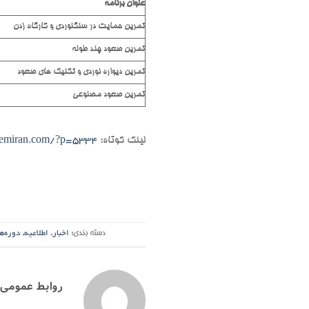
عنوان برنامه
تمرین حمایت در سنگنوردی و کارگاه زدن
تمرین صعود چند طوله
تمرین دیواره نوردی و تکنیک های صعود
تمرین صعود مصنوعی
لینک کوتاه:
hemiran.com/?p=5334
دسته بندی:
اخبار
,
اطلاعیه
,
دوره‌ه
روابط عمومی