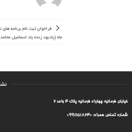
فراخوان ثبت نام برنامه های 
ماه (یادبود زنده یاد اسماعیل محامد)
نشا
خیابان فرمانیه چهارراه فرمانیه پلاک ۴ واحد ۲
شماره تماس همراه: 09912518240