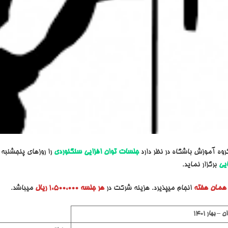
گروه آموزش باشگاه در نظر دارد
جلسات توان افزایی سنگنوردی
را روزهای پنجشنبه
یی
برگزار نماید.
 همان هفته
انجام میپذیرد. هزینه شرکت در
هر جلسه 1،500،000 ریال
میباشد.
ان
–
بهار 1401