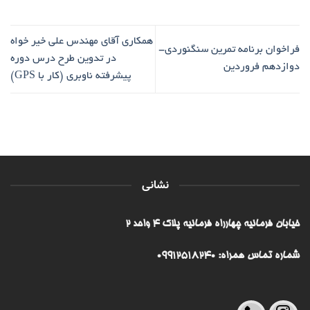
همکاری آقای مهندس علی خیر خواه
فراخوان برنامه تمرین سنگنوردی-
در تدوین طرح درس دوره
دوازدهم فروردین
پیشرفته ناوبری (کار با GPS)
نشانی
خیابان فرمانیه چهارراه فرمانیه پلاک ۴ واحد ۲
شماره تماس همراه: 09912518240