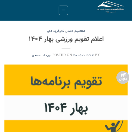
Ski
t
conten
,
,
اطلاعیه
اخبار
کارگروه فنی
اعلام تقویم ورزشی بهار ۱۴۰۴
POSTED ON
BY
2025/03/24
مهرداد محمدی
24
مارس