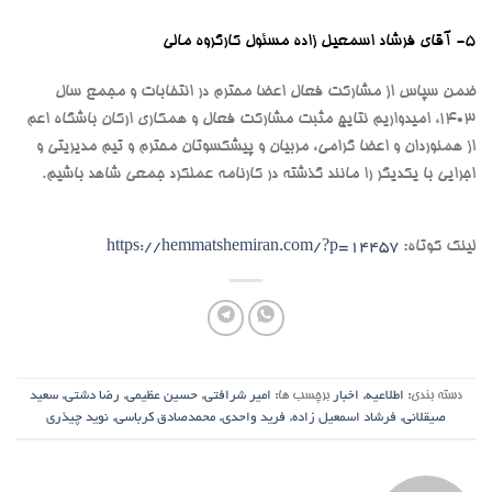
5- آقای فرشاد اسمعیل زاده مسئول کارگروه مالی
ضمن سپاس از مشارکت فعال اعضا محترم در انتخابات و مجمع سال
1403، امیدواریم نتایج مثبت مشارکت فعال و همکاری ارکان باشگاه اعم
از همنوردان و اعضا گرامی، مربیان و پیشکسوتان محترم و تیم مدیریتی و
اجرایی با یکدیگر را مانند گذشته در کارنامه عملکرد جمعی شاهد باشیم.
لینک کوتاه:
https://hemmatshemiran.com/?p=14457
دسته بندی:
اطلاعیه
,
اخبار
برچسب ها:
امیر شرافتی
,
حسین عظیمی
,
رضا دشتی
,
سعید
صیقلانی
,
فرشاد اسمعیل زاده
,
فرید واحدی
,
محمدصادق کرباسی
,
نوید چیذری