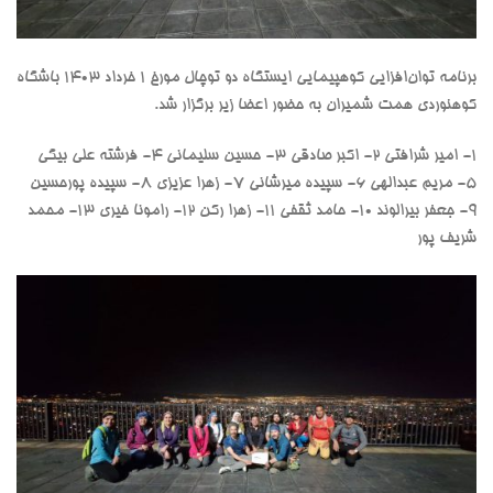
برنامه توان‌افزایی کوهپیمایی ایستگاه دو توچال مورخ ۱ خرداد ۱۴۰۳ باشگاه
کوهنوردی همت شمیران به حضور اعضا زیر برگزار شد.
۱- امیر شرافتی ۲- اکبر صادقی ۳- حسین سلیمانی ۴- فرشته علی بیگی
۵- مریم عبدالهی ۶- سپیده میرشانی ۷- زهرا عزیزی ۸- سپیده پورحسین
۹- جعفر بیرالوند ۱۰- حامد ثقفی ۱۱- زهرا رکن ۱۲- رامونا خیری ۱۳- محمد
شریف پور