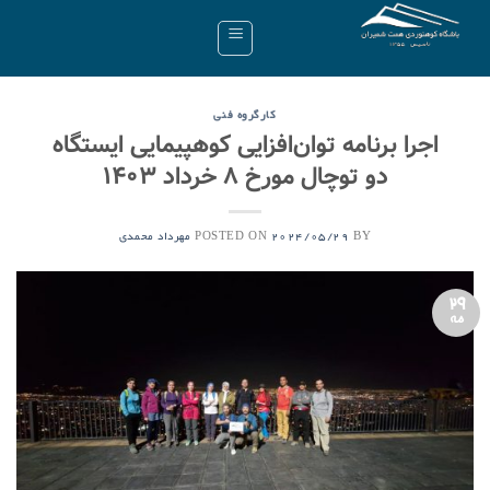
Ski
t
conten
کارگروه فنی
اجرا برنامه توان‌افزایی کوهپیمایی ایستگاه
دو توچال مورخ ۸ خرداد ۱۴۰۳
POSTED ON
BY
2024/05/29
مهرداد محمدی
29
مه