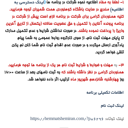
1- لطفا به مفاد
اطلاعیه نحوه شرکت در برنامه ها
(
لینک دسترسی به
اطلاعیه)
مندرج در سایت باشگاه کوهنوردی همت شمیران توجه فرمایید.
کلیه همنوردان گرامی برای شرکت در برنامه لازم است پیش از شرکت در
برنامه پرونده آنلاین را تکمیل و حق عضویت سالانه (یکسال از تاریخ آخرین
واریز) را پرداخت نموده باشند.
در صورت نداشتن شرایط و عدم تکمیل مدارک
تا پایان مهلت ثبت نام، از سوی کارگروه روابط عمومی به شما پیام
یادآوری ارسال میگردد و در صورت عدم اقدام ثبت نام شما کان لم یکن
تلقی خواهد گردید.
3-
به
مهلت و ضوابط و شرایط ثبت نام هر یک از برنامه ها توجه فرمایید.
همنوردان گرامی در نظر داشته باشند که
به ثبت نامهای بعد از ساعت 16:00
روز
چهارشنبه شانزدهم شهریور ماه
ترتیب اثر داده نخواهد شد.
اطلاعات تکمیلی برنامه
لینک ثبت نام
لینک کوتاه:
https://hemmatshemiran.com/?p=6296