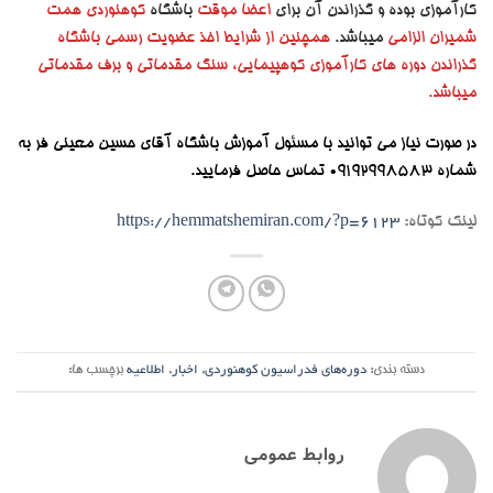
کارآموزی بوده و گذراندن آن برای
اعضا موقت
باشگاه
کوهنوردی همت
شمیران الزامی
میباشد.
همچنین از شرایط اخذ عضویت رسمی باشگاه
گذراندن دوره های کارآموزی کوهپیمایی، سنگ مقدماتی و برف مقدماتی
میباشد.
در صورت نیاز می توانید با مسئول آموزش باشگاه آقای حسین معینی فر به
شماره 09192998583 تماس حاصل فرمایید.
لینک کوتاه:
https://hemmatshemiran.com/?p=6123
دسته بندی:
دوره‌های فدراسیون کوهنوردی
,
اخبار
,
اطلاعیه
برچسب ها:
روابط عمومی