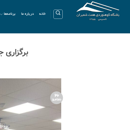
Ski
t
خانه
درباره ما
برنامه‌ها
conten
برگزاری 
26
دسامبر