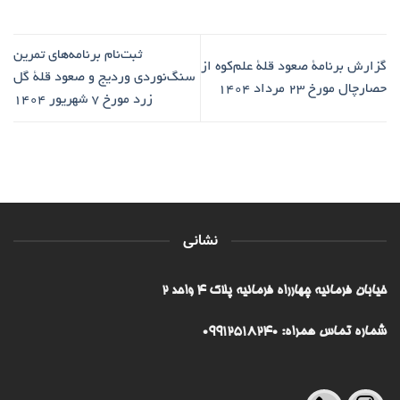
ثبت‌نام برنامه‌های تمرین
گزارش برنامۀ صعود قلۀ علم‌کوه از
سنگ‌نوردی وردیج و صعود قلۀ گل
حصارچال مورخ ۲۳ مرداد ۱۴۰۴
زرد مورخ ۷ شهریور ۱۴۰۴
نشانی
خیابان فرمانیه چهارراه فرمانیه پلاک ۴ واحد ۲
شماره تماس همراه: 09912518240