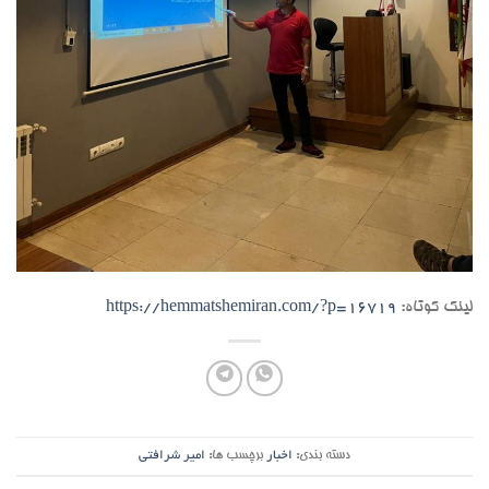
لینک کوتاه:
https://hemmatshemiran.com/?p=16719
دسته بندی:
اخبار
برچسب ها:
امیر شرافتی