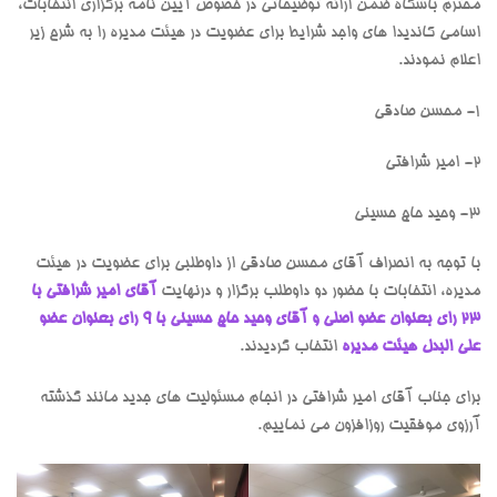
محترم باشگاه ضمن ارائه توضیحاتی در خصوص آیین نامه برگزاری انتخابات،
اسامی کاندیدا های واجد شرایط برای عضویت در هیئت مدیره را به شرح زیر
اعلام نمودند.
1- محسن صادقی
2- امیر شرافتی
3- وحید حاج حسینی
با توجه به انصراف آقای محسن صادقی از داوطلبی برای عضویت در هیئت
مدیره، انتخابات با حضور دو داوطلب برگزار و درنهایت
آقای امیر شرافتی با
23 رای بعنوان عضو اصلی و آقای وحید حاج حسینی با 9 رای بعنوان عضو
علی البدل هیئت مدیره
انتخاب گردیدند.
برای جناب آقای امیر شرافتی در انجام مسئولیت های جدید مانند گذشته
آرزوی موفقیت روزافزون می نماییم.