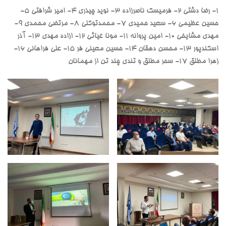
1- رضا دشتی 2- فرمیسک ناصرزاده 3- نوید چیذری 4- امیر شرافتی 5-
حسین عظیمی 6- سعید حمیدی 7- محمدتوکلی 8- مرتضی محمدی 9-
مهدی مشایخی 10- امین پروانه 11- مونا غیاثی 12- ازاده مهدی 13- آذر
اسکندپور 13- محسن دهقان 14- حسین معینی فر 15- علی فراهانی 16-
زهرا مطلق 17- سحر مطلق و تندی چند تن از مهمانان