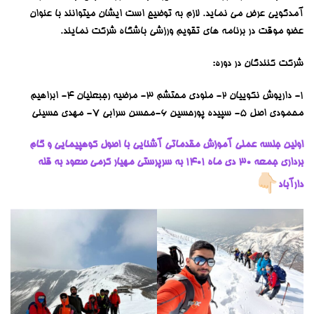
آمدگویی عرض می نماید. لازم به توضیح است ایشان میتوانند با عنوان
عضو موقت در برنامه های تقویم ورزشی باشگاه شرکت نمایند.
شرکت کنندگان در دوره:
۱- داریوش نکوییان ۲- ملودی محتشم ۳- مرضیه رجبعلیان ۴- ابراهیم
محمودی اصل ۵- سپیده پورحسین ۶-محسن سرابی 7- مهدی حسینی
اولین جلسه عملی آموزش مقدماتی آشنایی با اصول کوهپیمایی و گام
برداری جمعه 30 دی ماه ۱۴۰۱ به سرپرستی مهیار کرمی صعود به قله
دارآباد