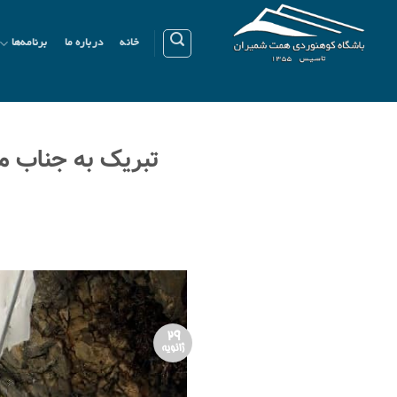
Ski
t
خانه
درباره ما
برنامه‌ها
conten
تبریک به جناب م
29
ژانویه