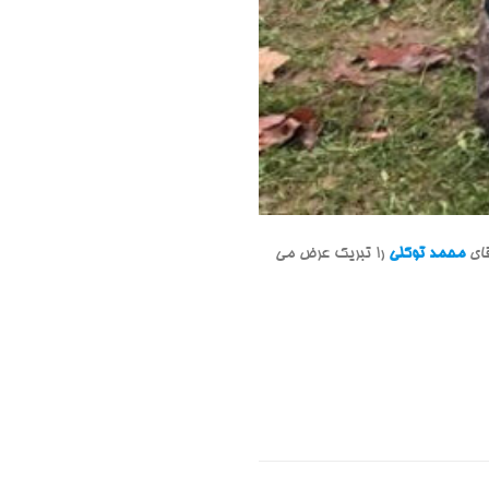
ای
محمد توکلی
را تبریک عرض می