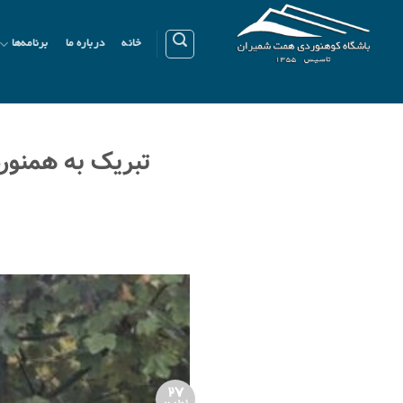
Ski
t
خانه
درباره ما
برنامه‌ها
conten
تبریک به همنور
27