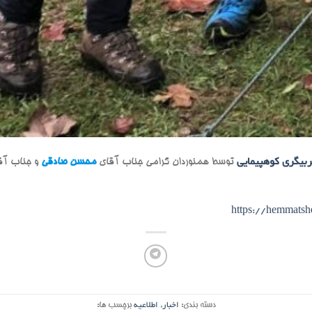
ربیگری کوهپیمایی
توسط همنوردان گرامی جناب آقای
محسن صادقی
و جناب آق
https://hemmats
دسته بندی:
اخبار
,
اطلاعیه
برچسب ها: