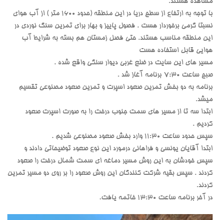
مشاهده هستند.
با توجه به ارتفاع از سطح دریا در این منطقه (حدود 1600 متر ) از آب هوای
نسبتا گرمی برخوردار هست . فصول پاییز و بهار برای تمرین سنگ نوردی در
این منطقه مناسب هستند. حتی فصل زمستان هم بسته به شرایط آب
هوایی قابل استفاده هست
مسیر های این سایت در ضلع غربی دیوار سنگی واقع شده .
صبح ساعت 7:30 برنامه آغاز شد .
برنامه به دو بخش تمرین صعود اسپرت و تمرین صعود مصنوعی تقسیم
میشد.
ابتدا سه تا از مسیر های سمت جنوب درخت را به صورت اسپرت صعود
کردیم .
سپس حدود ساعت 11:30 وارد بخش صعود مصنوعی شدیم .
ابتدا آقایان یونسی و فراهانی درمورد این نوع صعود توضیحاتی دادند و
سپس خودشان به این روش مسیر دماغه ای سمت شمال درخت را صعود
کردند . سپس بقیه شرکت کنندگان این روش صعود را بر روی دو مسیر تمرین
کردند.
در آخر برنامه ساعت 13:30 خاتمه یافت.