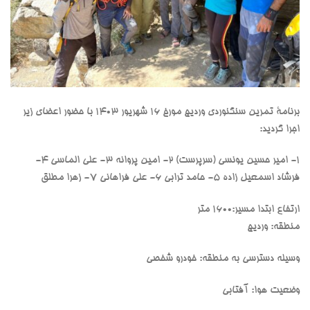
برنامۀ تمرین سنگنوردی وردیج مورخ ۱۶ شهریور ۱۴۰۳ با حضور اعضای زیر
اجرا گردید:
1- امیر حسین یونسی (سرپرست) 2- امین پروانه 3- علی الماسی 4-
فرشاد اسمعیل زاده 5- حامد ترابی 6- علی فراهانی 7- زهرا مطلق
ارتفاع ابتدا مسیر:1600 متر
منطقه: وردیج
وسیله دسترسی به منطقه: خودرو شخصی
وضعیت هوا: آفتابی