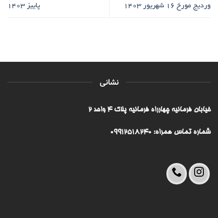
وردیج مورخ ۱۶ شهریور ۱۴۰۳
پاییز 1403
نشانی
خیابان فرمانیه چهارراه فرمانیه پلاک ۴ واحد ۲
شماره تماس همراه: 09912518240