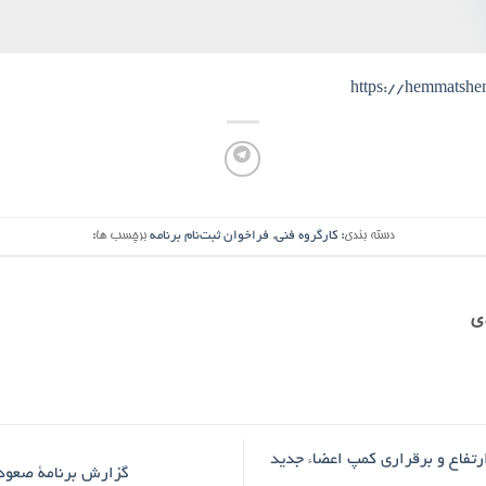
https://hemmatsh
دسته بندی:
کارگروه فنی
,
فراخوان ثبت‌نام برنامه
برچسب ها:
ی
رتفاع و برقراری کمپ اعضاء جدید
گزارش برنامۀ صعود قلۀ کها