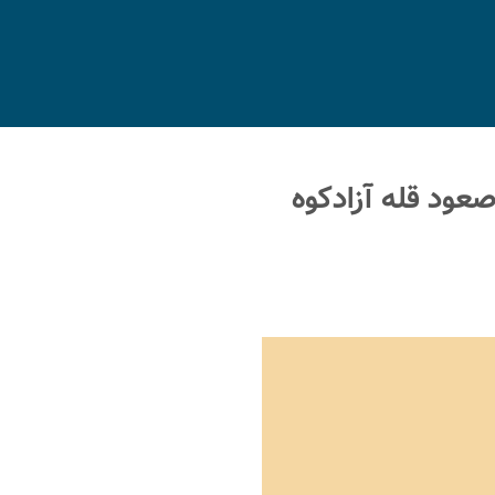
لون‌بستک به آزادکوه مورخ ۱۱ و ۱۲ تیر و صعود قله آزادکوه