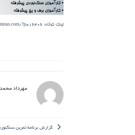
▪ کارآموزی سنگ‌نوردی پیشرفته
▪ کارآموزی برف و یخ پیشرفته
لینک کوتاه:
emiran.com/?p=16406
مهرداد محمد
گزارش برنامۀ تمرین سنگنوردی وردیج م