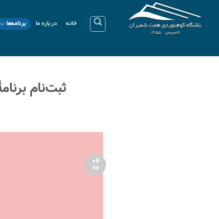
Ski
t
خانه
درباره ما
برنامه‌ها
conten
ثبت‌نام برنامۀ صع
02
مه