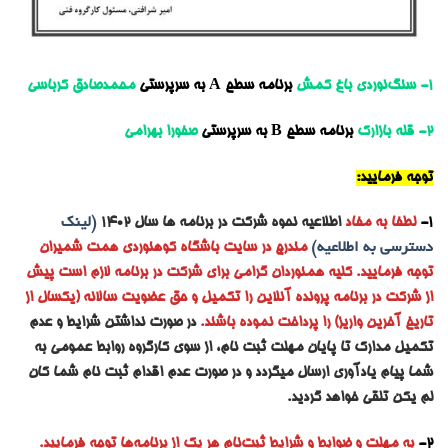
۱- سنگ‌نوردی باغ کمش
برنامه
سطح A
به سرپرستی
محمدصادق کرباسی
۲- قله بازارک
برنامه
سطح B
به سرپرستی
صفورا بهرامی
توجه فرمایید:
1-
لطفا به مفاد
اطلاعیه نحوه شرکت در برنامه ها سال ۱۴۰۲
(لینک
دسترسی به اطلاعیه)
مندرج در سایت باشگاه کوهنوردی همت شمیران
توجه فرمایید. کلیه همنوردان گرامی برای شرکت در برنامه لازم است پیش
از شرکت در برنامه پرونده آنلاین را تکمیل و حق عضویت سالانه (یکسال از
تاریخ آخرین واریز) را پرداخت نموده باشند.
در صورت نداشتن شرایط و عدم
تکمیل مدارک تا پایان مهلت ثبت نام، از سوی کارگروه روابط عمومی به
شما پیام یادآوری ارسال میگردد و در صورت عدم اقدام ثبت نام شما کان
لم یکن تلقی خواهد گردید.
2-
به مه
لت و ضوابط و شرایط ثبت‌نام هر یک از برنامه‌ها توجه فرمایید.