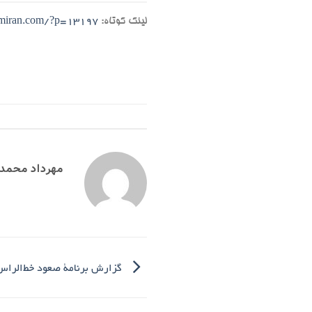
لینک کوتاه:
emiran.com/?p=13197
مهرداد محمد
گزارش برنامۀ صعود خط‌‌الراس چین‌کل