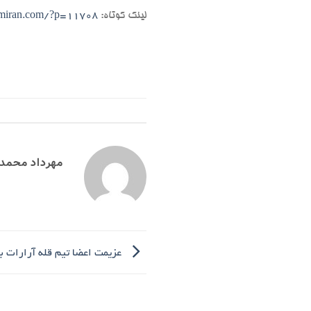
لینک کوتاه:
emiran.com/?p=11708
مهرداد محمد
عزیمت اعضا تیم قله آرارات 