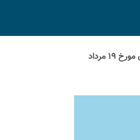
ثبت‌نام برنامه‌های قلۀ خرسنگ به جانستون و قلۀ جانستون مورخ ۱۹ مرداد