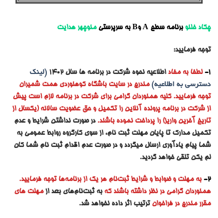
چکاد خلنو
برنامه
سطح A وB
به سرپرستی
منوچهر هدایت
توجه فرمایید:
1-
لطفا به مفاد
اطلاعیه نحوه شرکت در برنامه ها سال ۱۴۰۲
(لینک
دسترسی به اطلاعیه)
مندرج در سایت باشگاه کوهنوردی همت شمیران
توجه فرمایید. کلیه همنوردان گرامی برای شرکت در برنامه لازم است پیش
از شرکت در برنامه پرونده آنلاین را تکمیل و حق عضویت سالانه (یکسال از
تاریخ آخرین واریز) را پرداخت نموده باشند.
در صورت نداشتن شرایط و عدم
تکمیل مدارک تا پایان مهلت ثبت نام، از سوی کارگروه روابط عمومی به
شما پیام یادآوری ارسال میگردد و در صورت عدم اقدام ثبت نام شما کان
لم یکن تلقی خواهد گردید.
2-
به مه
لت و ضوابط و شرایط ثبت‌نام هر یک از برنامه‌ها توجه فرمایید.
همنوردان گرامی در نظر داشته باشند که
به ثبت‌نام‌های بعد از
مهلت های
مقرر مندرج در فراخوان
ترتیب اثر داده نخواهد شد.