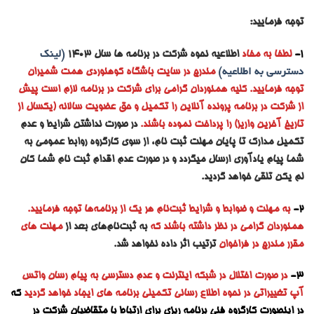
توجه فرمایید:
1-
لطفا به مفاد
اطلاعیه نحوه شرکت در برنامه ها سال ۱۴۰۳
(لینک
دسترسی به اطلاعیه)
مندرج در سایت باشگاه کوهنوردی همت شمیران
توجه فرمایید. کلیه همنوردان گرامی برای شرکت در برنامه لازم است پیش
از شرکت در برنامه پرونده آنلاین را تکمیل و حق عضویت سالانه (یکسال از
تاریخ آخرین واریز) را پرداخت نموده باشند.
در صورت نداشتن شرایط و عدم
تکمیل مدارک تا پایان مهلت ثبت نام، از سوی کارگروه روابط عمومی به
شما پیام یادآوری ارسال میگردد و در صورت عدم اقدام ثبت نام شما کان
لم یکن تلقی خواهد گردید.
2-
به مه
لت و ضوابط و شرایط ثبت‌نام هر یک از برنامه‌ها توجه فرمایید.
همنوردان گرامی در نظر داشته باشند که
به ثبت‌نام‌های بعد از
مهلت های
مقرر مندرج در فراخوان
ترتیب اثر داده نخواهد شد.
3-
در صورت اختلال در شبکه اینترنت و عدم دسترسی به پیام رسان واتس
آپ تغییراتی در نحوه اطلاع رسانی تکمیلی برنامه های ایجاد خواهد گردید
که
در اینصورت کارگروه فنی برنامه ریزی برای ارتباط با متقاضیان شرکت در