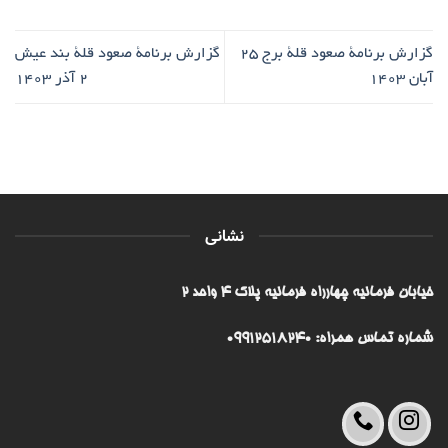
گزارش برنامۀ صعود قلۀ برج ۲۵
گزارش برنامۀ صعود قلۀ بند عیش
آبان ۱۴۰۳
۲ آذر ۱۴۰۳
نشانی
خیابان فرمانیه چهارراه فرمانیه پلاک ۴ واحد ۲
شماره تماس همراه: 09912518240