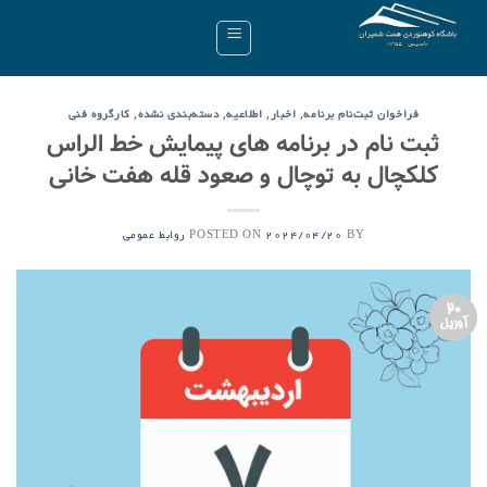
Ski
t
conten
,
,
,
,
فراخوان ثبت‌نام برنامه
اخبار
اطلاعیه
دسته‌بندی نشده
کارگروه فنی
ثبت نام در برنامه های پیمایش خط الراس
کلکچال به توچال و صعود قله هفت خانی
POSTED ON
BY
2024/04/20
روابط عمومی
20
آوریل