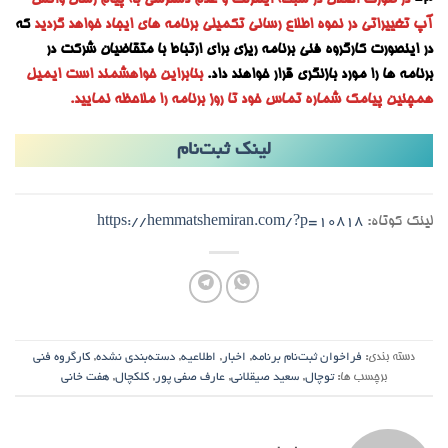
3-
در صورت اختلال در شبکه اینترنت و عدم دسترسی به پیام رسان واتس
آپ تغییراتی در نحوه اطلاع رسانی تکمیلی برنامه های ایجاد خواهد گردید
که
در اینصورت کارگروه فنی برنامه ریزی برای ارتباط با متقاضیان شرکت در
برنامه ها را مورد بازنگری قرار خواهند داد.
بنابراین خواهشمند است ایمیل
همچنین پیامک شماره تماس خود تا روز برنامه را ملاحظه نمایید.
لینک ثبت‌نام
لینک کوتاه:
https://hemmatshemiran.com/?p=10818
دسته بندی:
فراخوان ثبت‌نام برنامه
,
اخبار
,
اطلاعیه
,
دسته‌بندی نشده
,
کارگروه فنی
برچسب ها:
توچال
,
سعید صیقلانی
,
عارف صفی پور
,
کلکچال
,
هفت خانی