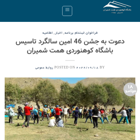
Ski
t
conten
,
,
فراخوان ثبت‌نام برنامه
اخبار
اطلاعیه
دعوت به جشن 46 امین سالگرد تاسیس
باشگاه کوهنوردی همت شمیران
POSTED ON
BY
2022/09/18
روابط عمومی
18
سپتامبر