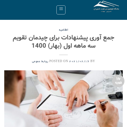
Ski
t
conten
اطلاعیه
جمع آوری پیشنهادات برای چیدمان تقویم
سه ماهه اول (بهار) 1400
POSTED ON
BY
2021/02/16
روابط عمومی
16
فوریه