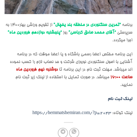
برنامه
“تمرین سنگنوردی در منطقه بند یخچال”
از تقویم ورزشی بهار1400 به
سرپرستی
“آقای محمد صادق کرباسی”
روز
“پنجشنبه دوازدهم فروردین ماه”
اجرا میگردد.
این برنامه مختص اعضا رسمی باشگاه و یا اعضا موقت که در برنامه
آشنایی با اصول سنگنوردی نوروزی شرکت و حد نصاب لازم را کسب نموده
اند میباشد. مهلت ثبت نام در این برنامه تا
دوشنبه نهم فروردین ماه
ساعت 16:00
میباشد. در صورت تمایل با استفاده از لینک زیر ثبت نام
نمایید.
لینک ثبت نام
لینک کوتاه:
https://hemmatshemiran.com/?p=2043