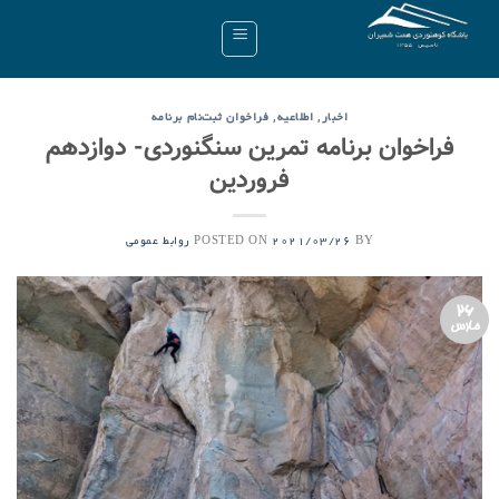
Ski
t
conten
,
,
اخبار
اطلاعیه
فراخوان ثبت‌نام برنامه
فراخوان برنامه تمرین سنگنوردی- دوازدهم
فروردین
POSTED ON
BY
2021/03/26
روابط عمومی
26
مارس