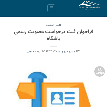
Ski
t
conten
,
اخبار
اطلاعیه
فراخوان ثبت درخواست عضویت رسمی
باشگاه
POSTED ON
BY
2021/09/28
روابط عمومی
28
سپتامبر