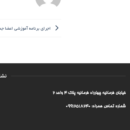
اجرای برنامه آموزشی اعضا جد
نشا
خیابان فرمانیه چهارراه فرمانیه پلاک ۴ واحد ۲
شماره تماس همراه: 09912518240