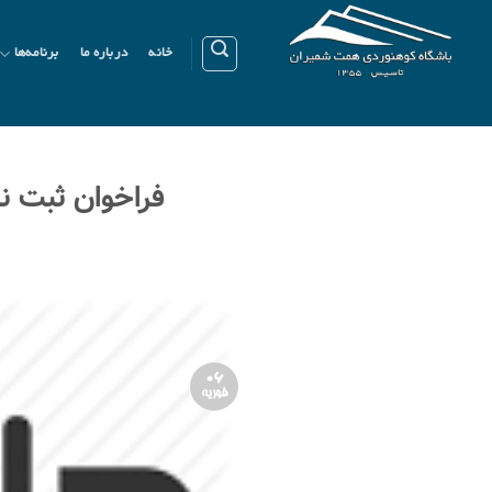
Ski
t
خانه
درباره ما
برنامه‌ها
conten
فراخوان ثبت ن
06
فوریه