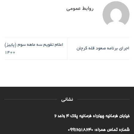
روابط عمومی
اعلام تقویم سه ماهه سوم (پاییز)
اجرای برنامه صعود قله کرچان
1400
نشانی
خیابان فرمانیه چهارراه فرمانیه پلاک ۴ واحد ۲
شماره تماس همراه: 09912518240