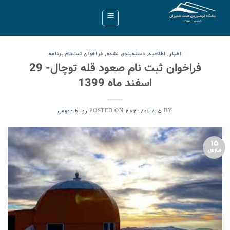
Ski
t
conten
,
,
,
اخبار
اطلاعیه
دسته‌بندی نشده
فراخوان ثبت‌نام برنامه
فراخوان ثبت نام صعود قله توچال- 29
اسفند ماه 1399
POSTED ON
BY
2021/03/15
روابط عمومی
15
مارس