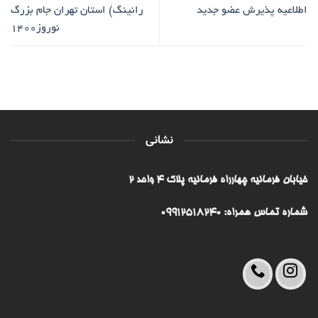
اطلاعیه پذیرش عضو جدید
رانینگ) استان تهران جام بزرگ
نوروز1400
نشانی
خیابان فرمانیه چهارراه فرمانیه پلاک ۴ واحد ۲
شماره تماس همراه: 09912518240