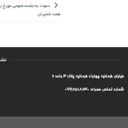
دعوت به جلسه عمومی مورخ بی
همت شمیران
نشا
خیابان فرمانیه چهارراه فرمانیه پلاک ۴ واحد ۲
شماره تماس همراه: 09912518240