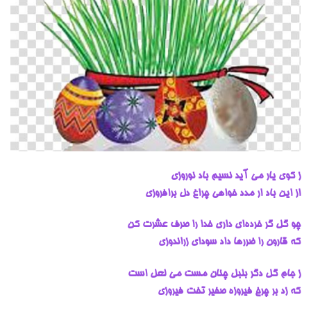
ز کوی یار می‌ آید نسیم باد نوروزی
از این باد ار مدد خواهی چراغ دل برافروزی
چو گل گر خرده‌ای داری خدا را صرف عشرت کن
که قارون را ضررها داد سودای زراندوزی
ز جام گل دگر بلبل چنان مست می لعل است
که زد بر چرخ فیروزه صفیر تخت فیروزی