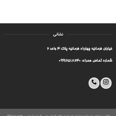
نشانی
خیابان فرمانیه چهارراه فرمانیه پلاک ۴ واحد ۲
شماره تماس همراه: 09912518240