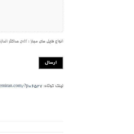
انواع فایل های مجاز : pdf, حداکثر اندازه فایل: 500 MB, حداکثر فایل‌ها: 20.
لینک کوتاه:
hemiran.com/?p=6527