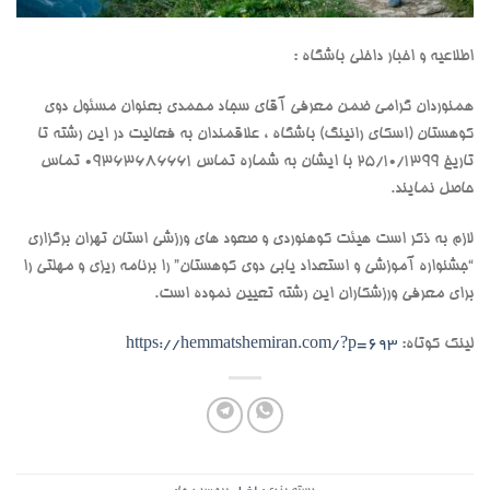
اطلاعیه و اخبار داخلی باشگاه :
همنوردان گرامی ضمن معرفی آقای سجاد محمدی بعنوان مسئول دوی
کوهستان (اسکای رانینگ) باشگاه ، علاقمندان به فعالیت در این رشته تا
تاریخ 25/10/1399 با ایشان به شماره تماس 09363686661 تماس
حاصل نمایند.
لازم به ذکر است هیئت کوهنوردی و صعود های ورزشی استان تهران برگزاری
“جشنواره آموزشی و استعداد یابی دوی کوهستان” را برنامه ریزی و مهلتی را
برای معرفی ورزشکاران این رشته تعیین نموده است.
لینک کوتاه:
https://hemmatshemiran.com/?p=693