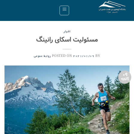
Ski
t
conten
اخبار
مسئولیت اسکای رانینگ
POSTED ON
BY
2021/01/09
روابط عمومی
09
ژانویه